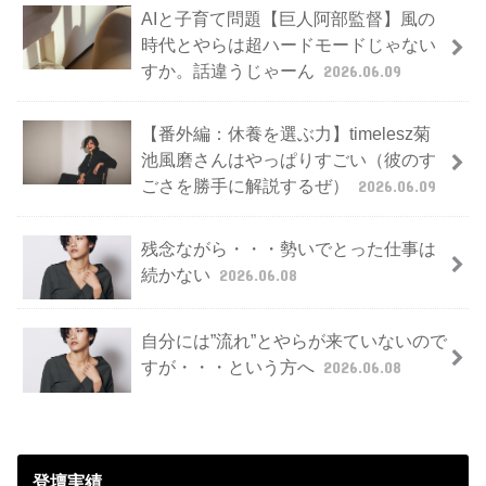
AIと子育て問題【巨人阿部監督】風の
時代とやらは超ハードモードじゃない
すか。話違うじゃーん
2026.06.09
【番外編：休養を選ぶ力】timelesz菊
池風磨さんはやっぱりすごい（彼のす
ごさを勝手に解説するぜ）
2026.06.09
残念ながら・・・勢いでとった仕事は
続かない
2026.06.08
自分には”流れ”とやらが来ていないので
すが・・・という方へ
2026.06.08
登壇実績