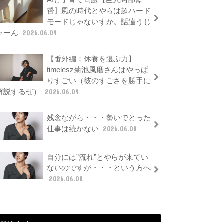
AIと子育て問題【巨人阿部監
督】風の時代とやらは超ハード
モードじゃないすか。話違うじ
ゃーん
2026.06.09
【番外編：休養を選ぶ力】
timelesz菊池風磨さんはやっぱ
りすごい（彼のすごさを勝手に
解説するぜ）
2026.06.09
残念ながら・・・勢いでとった
仕事は続かない
2026.06.08
自分には”流れ”とやらが来てい
ないのですが・・・という方へ
2026.06.08