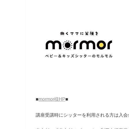
■
mormor様HP
■
講座受講時にシッターを利用される方は入会金