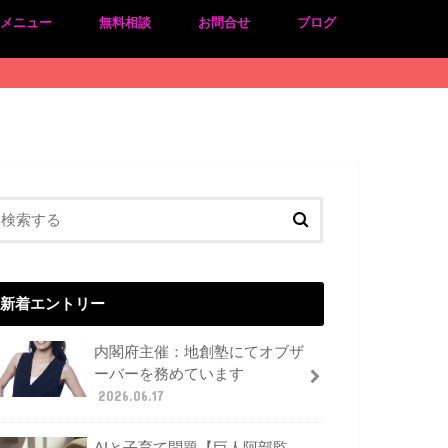
のメニュー
無料相談
お問合せ
ブログ
新着エントリー
内閣府主催：地創塾にてオブザ
ーバーを務めています
2026.06.17