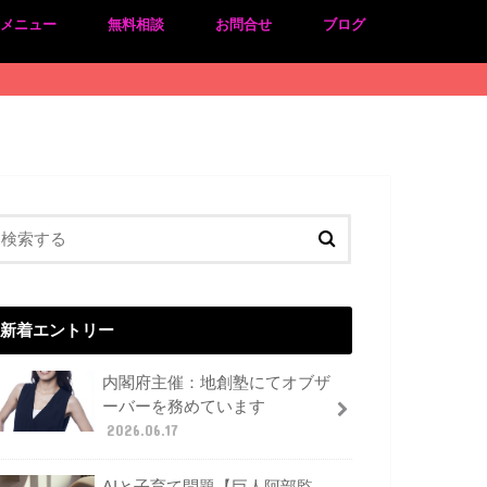
のメニュー
無料相談
お問合せ
ブログ
新着エントリー
内閣府主催：地創塾にてオブザ
ーバーを務めています
2026.06.17