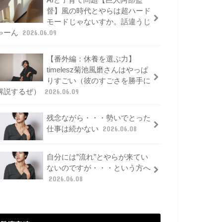
AIと子育て問題【巨人阿部監
督】風の時代とやらは超ハード
モードじゃないすか。話違うじ
ゃーん
2026.06.09
【番外編：休養を選ぶ力】
timelesz菊池風磨さんはやっぱ
りすごい（彼のすごさを勝手に
解説するぜ）
2026.06.09
残念ながら・・・勢いでとった
仕事は続かない
2026.06.08
自分には”流れ”とやらが来てい
ないのですが・・・という方へ
2026.06.08