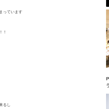
まっています
！！
P
来るし