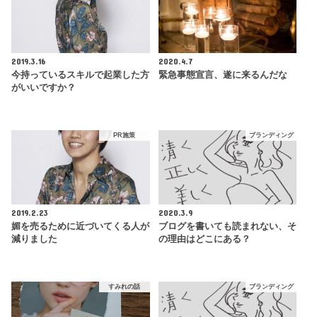
2019.3.16
2020.4.7
今持っているスキルで起業した方
緊急事態宣言、遂に来るんだな
がいいですか？
PR施策
ブランディング
2019.2.23
2020.3.9
媚を売るために近づいてくる人が
ブログを書いても読まれない、そ
減りました
の理由はどこにある？
すみれの話
ブランディング