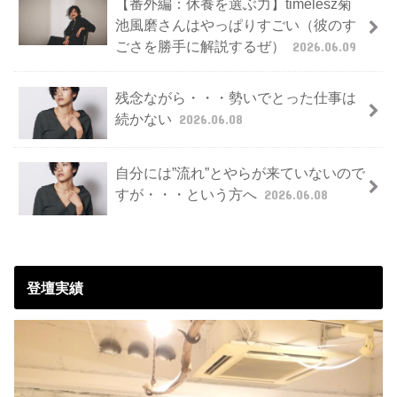
【番外編：休養を選ぶ力】timelesz菊
池風磨さんはやっぱりすごい（彼のす
ごさを勝手に解説するぜ）
2026.06.09
残念ながら・・・勢いでとった仕事は
続かない
2026.06.08
自分には”流れ”とやらが来ていないので
すが・・・という方へ
2026.06.08
登壇実績