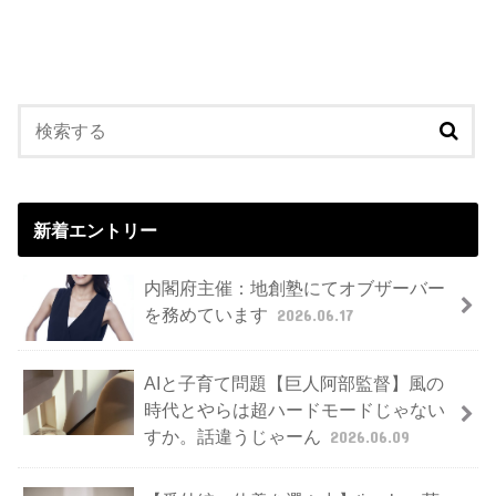
新着エントリー
内閣府主催：地創塾にてオブザーバー
を務めています
2026.06.17
AIと子育て問題【巨人阿部監督】風の
時代とやらは超ハードモードじゃない
すか。話違うじゃーん
2026.06.09