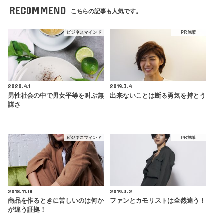
RECOMMEND
こちらの記事も人気です。
ビジネスマインド
PR施策
2020.4.1
2019.3.4
男性社会の中で男女平等を叫ぶ無
出来ないことは断る勇気を持とう
謀さ
ビジネスマインド
PR施策
2018.11.18
2019.3.2
商品を作るときに苦しいのは何か
ファンとカモリストは全然違う！
が違う証拠！