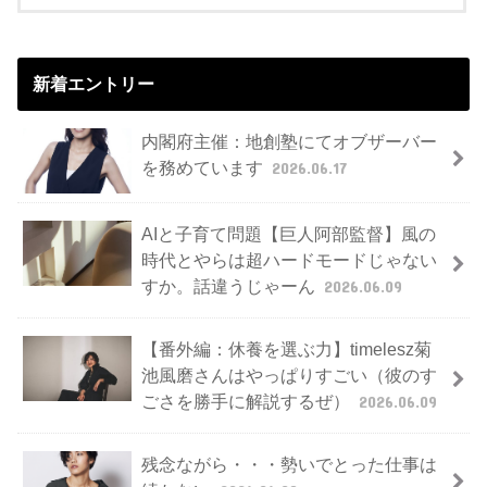
新着エントリー
内閣府主催：地創塾にてオブザーバー
を務めています
2026.06.17
AIと子育て問題【巨人阿部監督】風の
時代とやらは超ハードモードじゃない
すか。話違うじゃーん
2026.06.09
【番外編：休養を選ぶ力】timelesz菊
池風磨さんはやっぱりすごい（彼のす
ごさを勝手に解説するぜ）
2026.06.09
残念ながら・・・勢いでとった仕事は