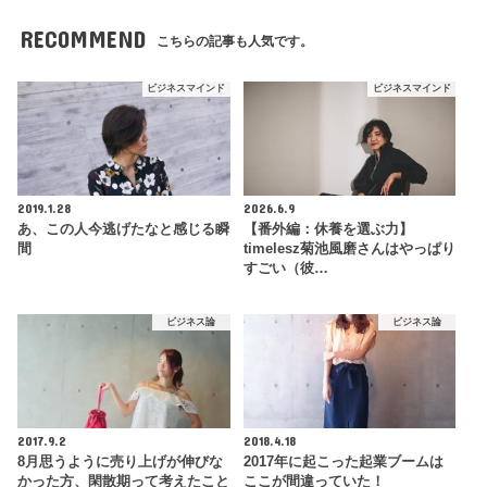
RECOMMEND
こちらの記事も人気です。
ビジネスマインド
ビジネスマインド
2019.1.28
2026.6.9
あ、この人今逃げたなと感じる瞬
【番外編：休養を選ぶ力】
間
timelesz菊池風磨さんはやっぱり
すごい（彼…
ビジネス論
ビジネス論
2017.9.2
2018.4.18
8月思うように売り上げが伸びな
2017年に起こった起業ブームは
かった方、閑散期って考えたこと
ここが間違っていた！