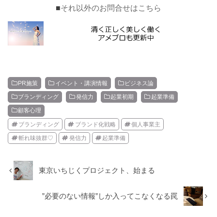
■
それ以外のお問合せはこちら
PR施策
イベント・講演情報
ビジネス論
ブランディング
発信力
起業初期
起業準備
顧客心理
ブランディング
ブランド化戦略
個人事業主
斬れ味抜群♡
発信力
起業準備
東京いちじくプロジェクト、始まる
”必要のない情報”しか入ってこなくなる罠