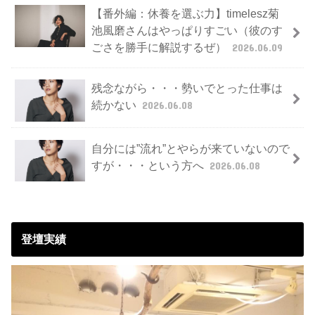
【番外編：休養を選ぶ力】timelesz菊
池風磨さんはやっぱりすごい（彼のす
ごさを勝手に解説するぜ）
2026.06.09
残念ながら・・・勢いでとった仕事は
続かない
2026.06.08
自分には”流れ”とやらが来ていないので
すが・・・という方へ
2026.06.08
登壇実績