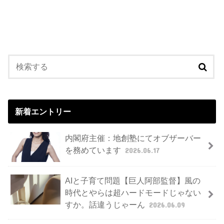
新着エントリー
内閣府主催：地創塾にてオブザーバー
を務めています
2026.06.17
AIと子育て問題【巨人阿部監督】風の
時代とやらは超ハードモードじゃない
すか。話違うじゃーん
2026.06.09