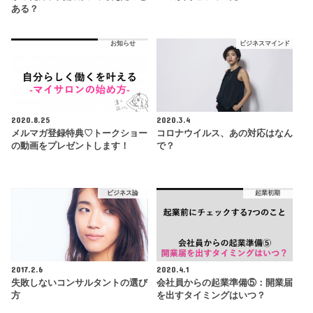
ある？
お知らせ
ビジネスマインド
2020.8.25
2020.3.4
メルマガ登録特典♡トークショー
コロナウイルス、あの対応はなん
の動画をプレゼントします！
で？
ビジネス論
起業初期
2017.2.6
2020.4.1
失敗しないコンサルタントの選び
会社員からの起業準備⑤：開業届
方
を出すタイミングはいつ？