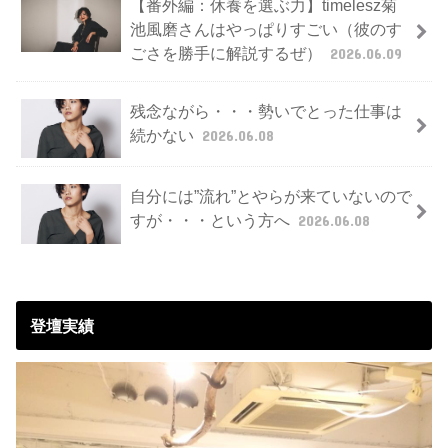
【番外編：休養を選ぶ力】timelesz菊
池風磨さんはやっぱりすごい（彼のす
ごさを勝手に解説するぜ）
2026.06.09
残念ながら・・・勢いでとった仕事は
続かない
2026.06.08
自分には”流れ”とやらが来ていないので
すが・・・という方へ
2026.06.08
登壇実績