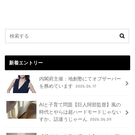
新着エントリー
内閣府主催：地創塾にてオブザーバー
を務めています
2026.06.17
AIと子育て問題【巨人阿部監督】風の
時代とやらは超ハードモードじゃない
すか。話違うじゃーん
2026.06.09