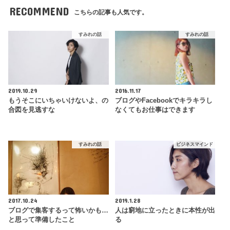
RECOMMEND
こちらの記事も人気です。
すみれの話
すみれの話
2019.10.29
2016.11.17
もうそこにいちゃいけないよ、の
ブログやFacebookでキラキラし
合図を見逃すな
なくてもお仕事はできます
すみれの話
ビジネスマインド
2017.10.24
2019.1.28
ブログで集客するって怖いかも…
人は窮地に立ったときに本性が出
と思って準備したこと
る