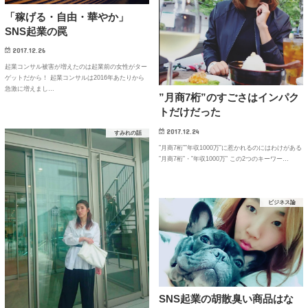
「稼げる・自由・華やか」
SNS起業の罠
2017.12.26
起業コンサル被害が増えたのは起業前の女性がター
ゲットだから！ 起業コンサルは2016年あたりから
急激に増えまし…
”月商7桁”のすごさはインパク
トだけだった
2017.12.24
すみれの話
”月商7桁””年収1000万”に惹かれるのにはわけがある
”月商7桁”・”年収1000万” この2つのキーワー…
ビジネス論
SNS起業の胡散臭い商品はな