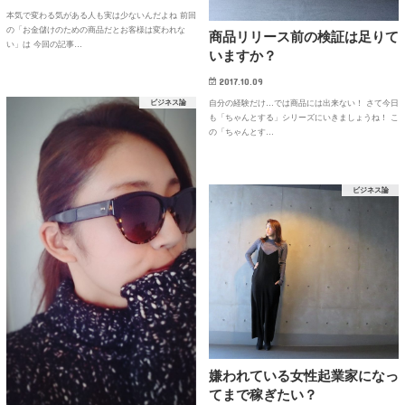
本気で変わる気がある人も実は少ないんだよね 前回
の「お金儲けのための商品だとお客様は変われな
商品リリース前の検証は足りて
い」は 今回の記事…
いますか？
2017.10.09
ビジネス論
自分の経験だけ…では商品には出来ない！ さて今日
も「ちゃんとする」シリーズにいきましょうね！ こ
の「ちゃんとす…
ビジネス論
嫌われている女性起業家になっ
てまで稼ぎたい？