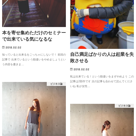
本を寄せ集めただけのセミナー
で出来ている気になるな
2018.02.02
自己満足ばかりの人は起業を失
知っていると出来るをごっちゃにしないで！ 前回の
記事で 出来ているという勘違いをやめましょうとい
敗させる
う内容を書きま…
2018.02.02
私は出来ている！という勘違いをまずやめよう この
記事は2部作です 次の記事も合わせて読んでくださ
ビジネス論
いね 私が女性…
ビジネス論