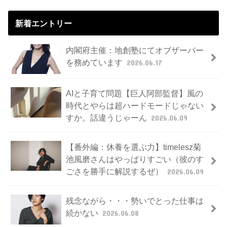
新着エントリー
内閣府主催：地創塾にてオブザーバー
を務めています
2026.06.17
AIと子育て問題【巨人阿部監督】風の
時代とやらは超ハードモードじゃない
すか。話違うじゃーん
2026.06.09
【番外編：休養を選ぶ力】timelesz菊
池風磨さんはやっぱりすごい（彼のす
ごさを勝手に解説するぜ）
2026.06.09
残念ながら・・・勢いでとった仕事は
続かない
2026.06.08