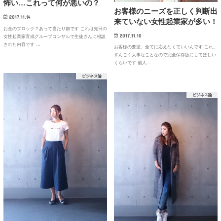
怖い…これって何が悪いの？
お客様のニーズを正しく判断出
2017.11.14
来ていない女性起業家が多い！
お金のブロック？あって当たり前です これは先日の
2017.11.10
女性起業家育成グループコンサルで生徒さんに相談
された内容です …
お客様の要望、全てに応えなくていいんです これ、
すんごく大事なことなので完全保存版にしてほしい
くらいです 個人…
ビジネス論
ビジネス論