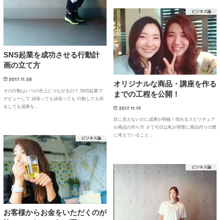
ビジネス論
SNS起業を成功させる行動計
画の立て方
2017.11.28
オリジナルな商品・講座を作る
その行動はいつの売上につながるの？ SNS起業で
までの工程を公開！
デビューして 頑張っても頑張っても 行動しても何
をしても成果を…
2017.11.19
目に見えないのに成果が明確！売れるスピリチュア
ル商品の作り方 さて今日は私が実際に商品作りの際
に考えていること…
ビジネス論
ビジネス論
お客様からお金をいただくのが