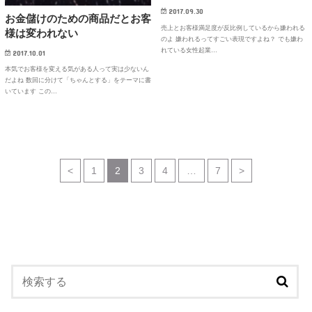
2017.09.30
お金儲けのための商品だとお客
売上とお客様満足度が反比例しているから嫌われる
様は変われない
のよ 嫌われるってすごい表現ですよね？ でも嫌わ
れている女性起業…
2017.10.01
本気でお客様を変える気がある人って実は少ないん
だよね 数回に分けて「ちゃんとする」をテーマに書
いています この…
<
1
2
3
4
…
7
>