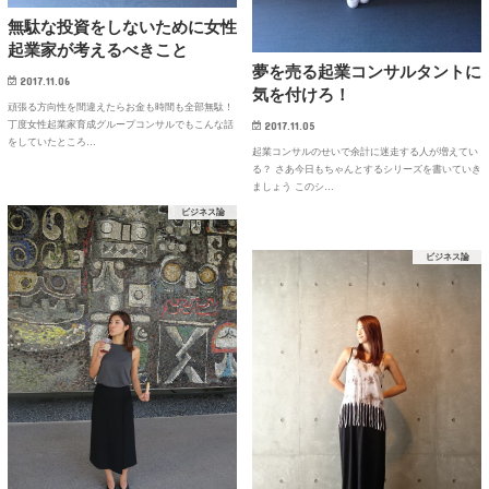
無駄な投資をしないために女性
起業家が考えるべきこと
夢を売る起業コンサルタントに
2017.11.06
気を付けろ！
頑張る方向性を間違えたらお金も時間も全部無駄！
丁度女性起業家育成グループコンサルでもこんな話
2017.11.05
をしていたところ…
起業コンサルのせいで余計に迷走する人が増えてい
る？ さあ今日もちゃんとするシリーズを書いていき
ましょう このシ…
ビジネス論
ビジネス論