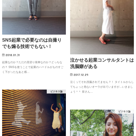
SNS起業で必要なのは自撮り
でも煽る技術でもない！
2018.01.31
泣かせる起業コンサルタントは
起業なのか？ただの見切り発車なのか？どっちな
洗脳癖がある
の？ SNSを使うことで起業のハードルがものすご
く下がったなあと感…
2017.12.29
泣くってそれ洗脳されてません？！ タイトルからし
てちょっと危ないオーラが出ていますが…いきまし
ビジネス論
ょう＾＾ 皆さん…
ビジネス論