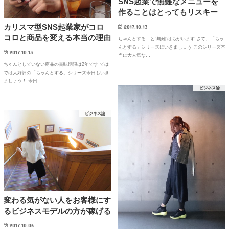
SNS起業で無難なメニューを
作ることはとってもリスキー
カリスマ型SNS起業家がコロ
2017.10.13
コロと商品を変える本当の理由
ちゃんとする…と”無難”はちがいます さて、「ちゃ
んとする」シリーズにいきましょう このシリーズ本
2017.10.13
当に大人気な…
ちゃんとしていない商品の賞味期限は2年です では
では大好評の「ちゃんとする」シリーズ今日もいき
ましょう！ 今日…
ビジネス論
ビジネス論
変わる気がない人をお客様にす
るビジネスモデルの方が稼げる
2017.10.06