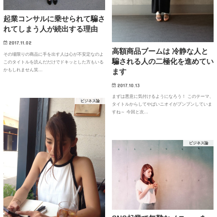
起業コンサルに乗せられて騙さ
れてしまう人が続出する理由
2017.11.02
高額商品ブームは 冷静な人と
その場限りの商品に手を出す人は心が不安定なのよ
騙される人の二極化を進めてい
このタイトルを読んだだけでドキッとした方もいる
かもしれません笑…
ます
2017.10.13
まずは悪意に気付けるようになろう！ このテーマ、
ビジネス論
タイトルからしてやばいニオイがプンプンしていま
すね～ 今回と次…
ビジネス論