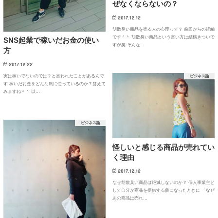
ぜなくならないの？
2017.12.12
胡散臭い商品を売る人の心理って？ 前回からの続編
です＾＾ 胡散臭い商品という言い方は結構きついで
SNS起業で稼いだお金の使い
すが笑 そんな…
方
2017.12.22
実は稼いでないのでは？と言われたことがあるんで
ビジネス論
す 稼いだお金をどんな風に使っているのか？答えて
みますね＾＾ 以…
ビジネス論
怪しいと感じる商品が売れてい
く理由
2017.12.12
なぜ胡散臭い商品は絶滅しないのか？ 個人事業主と
して自分が商品を提供する側になったときに 「なぜ
あの商品は売れ…