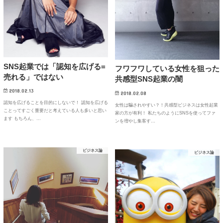
SNS起業では「認知を広げる=
フワフワしている女性を狙った
売れる」ではない
共感型SNS起業の闇
2018.02.13
2018.02.08
認知を広げることを目的にしないで！ 認知を広げる
女性は騙されやすい？！共感型ビジネスは女性起業
ことってすごく重要だと考えている人も多いと思い
家の方が有利！ 私たちのようにSNSを使ってファ
ます もちろん、…
ンを増やし集客す…
ビジネス論
ビジネス論