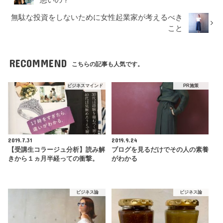
無駄な投資をしないために女性起業家が考えるべき
こと
RECOMMEND
こちらの記事も人気です。
ビジネスマインド
PR施策
2019.7.31
2019.9.24
【受講生コラージュ分析】読み解
ブログを見るだけでその人の素養
きから１ヵ月半経っての衝撃。
がわかる
ビジネス論
ビジネス論