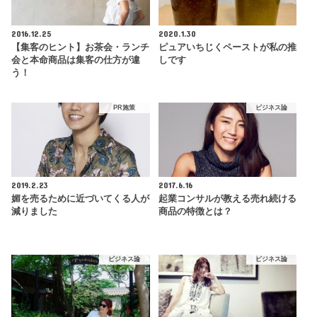
2016.12.25
2020.1.30
【集客のヒント】お茶会・ランチ
ピュアいちじくペーストが私の推
会と本命商品は集客の仕方が違
しです
う！
PR施策
ビジネス論
2019.2.23
2017.6.16
媚を売るために近づいてくる人が
起業コンサルが教える売れ続ける
減りました
商品の特徴とは？
ビジネス論
ビジネス論