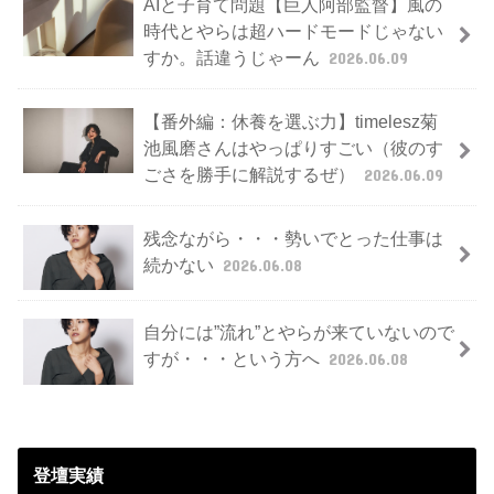
AIと子育て問題【巨人阿部監督】風の
時代とやらは超ハードモードじゃない
すか。話違うじゃーん
2026.06.09
【番外編：休養を選ぶ力】timelesz菊
池風磨さんはやっぱりすごい（彼のす
ごさを勝手に解説するぜ）
2026.06.09
残念ながら・・・勢いでとった仕事は
続かない
2026.06.08
自分には”流れ”とやらが来ていないので
すが・・・という方へ
2026.06.08
登壇実績