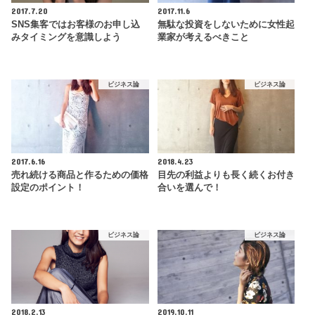
2017.7.20
2017.11.6
SNS集客ではお客様のお申し込
無駄な投資をしないために女性起
みタイミングを意識しよう
業家が考えるべきこと
ビジネス論
ビジネス論
2017.6.16
2018.4.23
売れ続ける商品と作るための価格
目先の利益よりも長く続くお付き
設定のポイント！
合いを選んで！
ビジネス論
ビジネス論
2018.2.13
2019.10.11