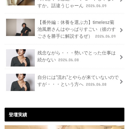
すか。話違うじゃーん
2026.06.09
【番外編：休養を選ぶ力】timelesz菊
池風磨さんはやっぱりすごい（彼のす
ごさを勝手に解説するぜ）
2026.06.09
残念ながら・・・勢いでとった仕事は
続かない
2026.06.08
自分には”流れ”とやらが来ていないので
すが・・・という方へ
2026.06.08
登壇実績