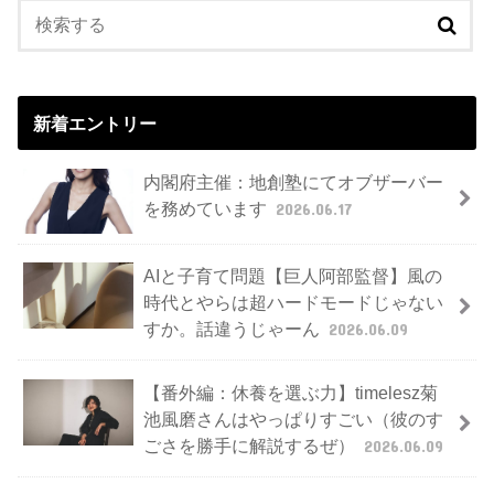
新着エントリー
内閣府主催：地創塾にてオブザーバー
を務めています
2026.06.17
AIと子育て問題【巨人阿部監督】風の
時代とやらは超ハードモードじゃない
すか。話違うじゃーん
2026.06.09
【番外編：休養を選ぶ力】timelesz菊
池風磨さんはやっぱりすごい（彼のす
ごさを勝手に解説するぜ）
2026.06.09