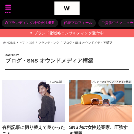
menu
Wブランディング株式会社概要
代表プロフィール
ご提供中のメニュー
ブランド化戦略コンサルティング受付中
HOME
ビジネス論
ブランディング
ブログ・SNS オウンドメディア構築
CATEGORY
ブログ・SNS オウンドメディア構築
すみれの話
ブログ・SNS オウンドメディア構築
SNS内の女性起業家、圧強す
有料記事に切り替えて良かった
ぎ問題
こと