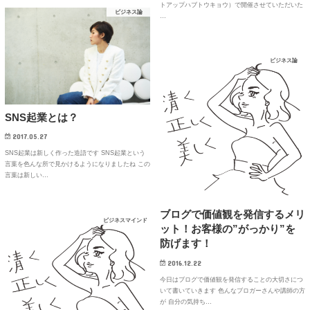
トアップハブトウキョウ）で開催させていただいた
ビジネス論
…
ビジネス論
SNS起業とは？
2017.05.27
SNS起業は新しく作った造語です SNS起業という
言葉を色んな所で見かけるようになりましたね この
言葉は新しい…
ブログで価値観を発信するメリ
ビジネスマインド
ット！お客様の”がっかり”を
防げます！
2016.12.22
今日はブログで価値観を発信することの大切さにつ
いて書いていきます 色んなブロガーさんや講師の方
が 自分の気持ち…