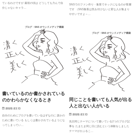
ているわけですが 最初の頃は どうしても力んで自
SNSでのファン作り・集客でネックになるのが客層
分じゃないキャラ…
です （SNS集客は気を付けないと変な人が集まり
やすいですよ～…
ブログ・SNS オウンドメディア構築
ブログ・SNS オウンドメディア構築
書いているのか書かされている
同じことを書いても人気が出る
のかわらかなくなるとき
人と出ない人がいる
2020.03.13
2020.03.13
自分のためにブログを書いているはずなのに 誰かの
ために書いている もしくは書かされているようにな
先日同じテーマについて書いている2つのブログ記
ってしまってい…
事を たまたま同じ日に読むという体験をしました
テーマがかぶるこ…