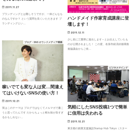
2019.11.27
ブランディングとは難しそうですが、一体どんなも
ハンドメイド作家育成講座に登
のなんですか？ という質問を良くいただきます ブ
壇します！
ランディングとい…
2019.12.11
少し前に三重県に進出します～とお伝えしていたも
ブログ・SNS オウンドメディア構築
のが公開されました！ この度、名張市経済好循環推
進協議会からご依…
ビジネスマインド
稼いでても変な人は変…間違え
てはいけないSNSの使い方！
2019.10.21
気軽にしたSNS投稿1つで簡単
実はこのテーマは ブログではなくてメルマガで書こ
に信用は失われる
うと思ってたんです だからちょっと斬れ味が良すぎ
るかもしれない…
2019.10.21
東京都の創業支援施設Startup Hub Tokyo（スター