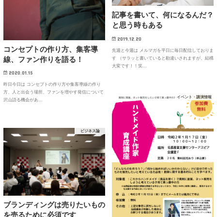
記事を書いて、何になるんだ？
と思う時もある
2019.12.20
コンセプトの作り方、集客導
先週と今週は メルマガを平日に毎日配信しておりま
線、ファン作りを語る！
す （サラッと書いていると勘違いされますが、結構
大変です！！笑…
2020.01.15
昨日今日は コンセプトの作り方や集客導線の作り
方、人と出会う場所、ファンを増やす発信について
イベント・講演情報
沢山語る機会があ…
ビジネス論
ブランディングは売りたいもの
を売るために必須です