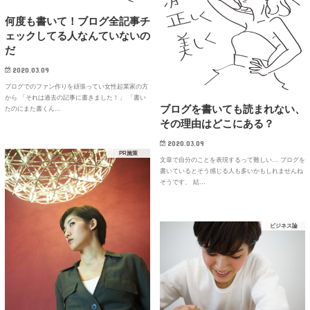
何度も書いて！ブログ全記事チ
ェックしてる人なんていないの
だ
2020.03.09
ブログでのファン作りを頑張ってい女性起業家の方
から 「それは過去の記事に書きました！」 「書い
ブログを書いても読まれない、
たのにまた書くん…
その理由はどこにある？
2020.03.09
PR施策
文章で自分のことを表現するって難しい… ブログを
書いているとそう感じる人も多いかもしれませんね
そうです、 結…
ビジネス論