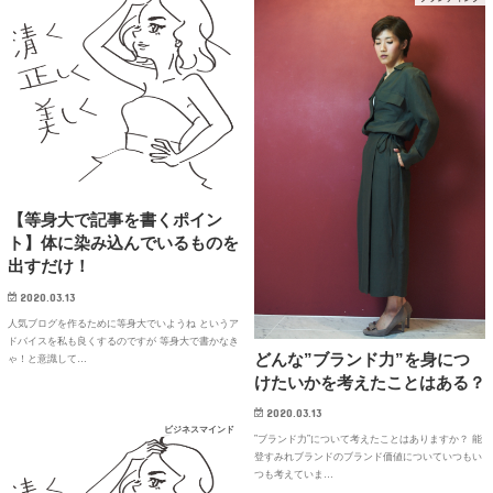
【等身大で記事を書くポイン
ト】体に染み込んでいるものを
出すだけ！
2020.03.13
人気ブログを作るために等身大でいようね というア
ドバイスを私も良くするのですが 等身大で書かなき
どんな”ブランド力”を身につ
ゃ！と意識して…
けたいかを考えたことはある？
2020.03.13
ビジネスマインド
”ブランド力”について考えたことはありますか？ 能
登すみれブランドのブランド価値についていつもい
つも考えていま…