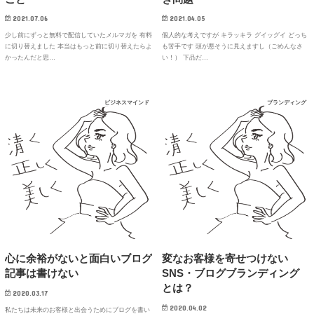
2021.04.05
2021.07.06
個人的な考えですが キラッキラ グイッグイ どっち
少し前にずっと無料で配信していたメルマガを 有料
も苦手です 頭が悪そうに見えますし（ごめんなさ
に切り替えました 本当はもっと前に切り替えたらよ
い！） 下品だ…
かったんだと思…
ビジネスマインド
ブランディング
心に余裕がないと面白いブログ
変なお客様を寄せつけない
記事は書けない
SNS・ブログブランディング
とは？
2020.03.17
2020.04.02
私たちは未来のお客様と出会うためにブログを書い