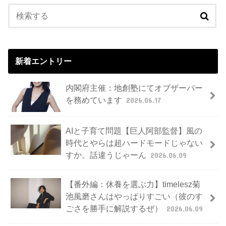
新着エントリー
内閣府主催：地創塾にてオブザーバー
を務めています
2026.06.17
AIと子育て問題【巨人阿部監督】風の
時代とやらは超ハードモードじゃない
すか。話違うじゃーん
2026.06.09
【番外編：休養を選ぶ力】timelesz菊
池風磨さんはやっぱりすごい（彼のす
ごさを勝手に解説するぜ）
2026.06.09