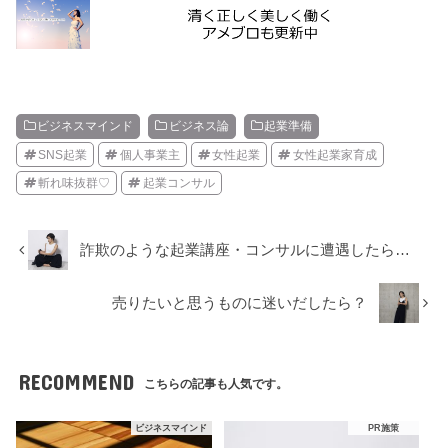
ビジネスマインド
ビジネス論
起業準備
SNS起業
個人事業主
女性起業
女性起業家育成
斬れ味抜群♡
起業コンサル
詐欺のような起業講座・コンサルに遭遇したら…
売りたいと思うものに迷いだしたら？
RECOMMEND
こちらの記事も人気です。
ビジネスマインド
PR施策