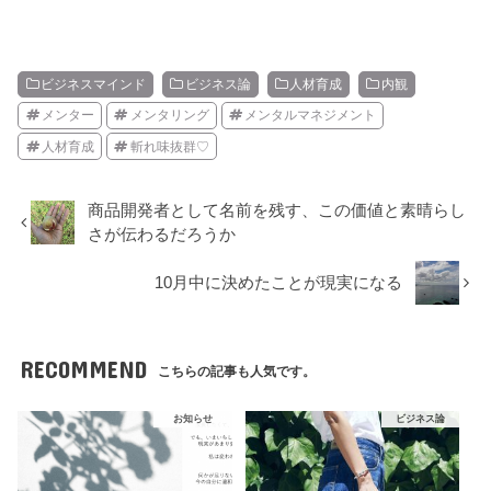
ビジネスマインド
ビジネス論
人材育成
内観
メンター
メンタリング
メンタルマネジメント
人材育成
斬れ味抜群♡
商品開発者として名前を残す、この価値と素晴らし
さが伝わるだろうか
10月中に決めたことが現実になる
RECOMMEND
こちらの記事も人気です。
お知らせ
ビジネス論