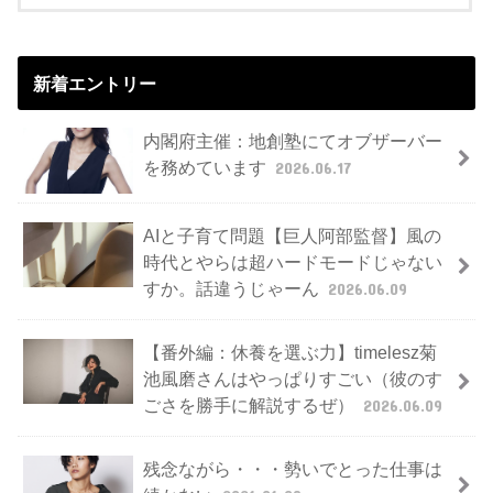
新着エントリー
内閣府主催：地創塾にてオブザーバー
を務めています
2026.06.17
AIと子育て問題【巨人阿部監督】風の
時代とやらは超ハードモードじゃない
すか。話違うじゃーん
2026.06.09
【番外編：休養を選ぶ力】timelesz菊
池風磨さんはやっぱりすごい（彼のす
ごさを勝手に解説するぜ）
2026.06.09
残念ながら・・・勢いでとった仕事は