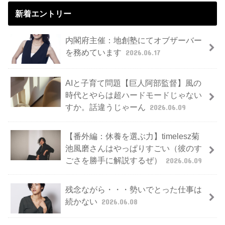
新着エントリー
内閣府主催：地創塾にてオブザーバー
を務めています
2026.06.17
AIと子育て問題【巨人阿部監督】風の
時代とやらは超ハードモードじゃない
すか。話違うじゃーん
2026.06.09
【番外編：休養を選ぶ力】timelesz菊
池風磨さんはやっぱりすごい（彼のす
ごさを勝手に解説するぜ）
2026.06.09
残念ながら・・・勢いでとった仕事は
続かない
2026.06.08