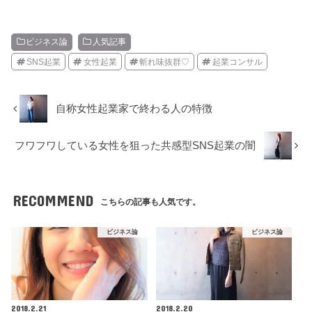
ビジネス論
人気記事
SNS起業
女性起業
斬れ味抜群♡
起業コンサル
自称女性起業家で終わる人の特徴
フワフワしている女性を狙った共感型SNS起業の闇
RECOMMEND
こちらの記事も人気です。
ビジネス論
ビジネス論
2018.2.21
2018.2.20