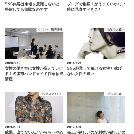
SNS集客は市場を意識しないと
ブログで集客！がうまくいかない
発信しても無駄なのです
時に見直すべきこと
イベント・講演情報
ビジネス論
2020.1.30
2017.1.21
女性の働き方は女性が変えていけ
SNS起業して稼げる女性と稼げ
る！名張市ハンドメイド作家育成
ない女性の違い
講座
ビジネスマインド
ビジネス論
2019.2.27
2019.7.11
成果、出てないんだからもうやめ
売上が欲しいのか利益が欲しいの