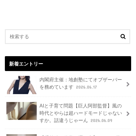
新着エントリー
内閣府主催：地創塾にてオブザーバー
を務めています
2026.06.17
AIと子育て問題【巨人阿部監督】風の
時代とやらは超ハードモードじゃない
すか。話違うじゃーん
2026.06.09