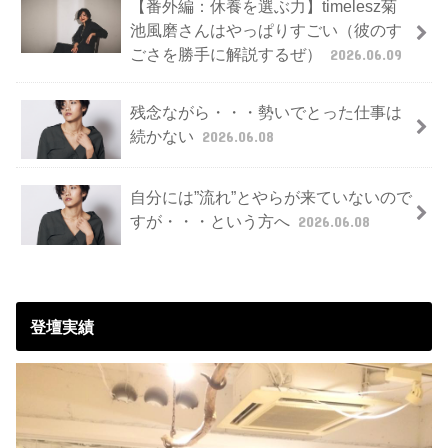
【番外編：休養を選ぶ力】timelesz菊
池風磨さんはやっぱりすごい（彼のす
ごさを勝手に解説するぜ）
2026.06.09
残念ながら・・・勢いでとった仕事は
続かない
2026.06.08
自分には”流れ”とやらが来ていないので
すが・・・という方へ
2026.06.08
登壇実績