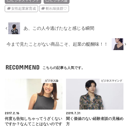
ビジネスマインド
ビジネス論
女性起業家育成
斬れ味抜群♡
あ、この人今逃げたなと感じる瞬間
今まで見たことがない商品こそ、起業の醍醐味！！
RECOMMEND
こちらの記事も人気です。
ビジネス論
ビジネスマインド
2017.2.16
2019.7.31
何度も告知しちゃってうざくない
聞く価値のない経験者談の見極め
ですか？なんてことはないのです
方