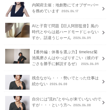
内閣府主催：地創塾にてオブザーバー
を務めています
2026.06.17
AIと子育て問題【巨人阿部監督】風の
時代とやらは超ハードモードじゃない
すか。話違うじゃーん
2026.06.09
【番外編：休養を選ぶ力】timelesz菊
池風磨さんはやっぱりすごい（彼のす
ごさを勝手に解説するぜ）
2026.06.09
残念ながら・・・勢いでとった仕事は
続かない
2026.06.08
自分には”流れ”とやらが来ていないので
すが・・・という方へ
2026.06.08