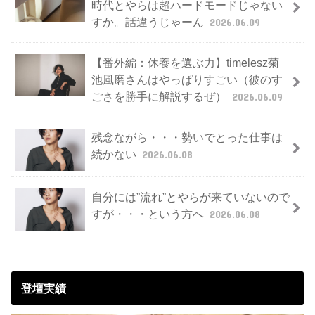
時代とやらは超ハードモードじゃない
すか。話違うじゃーん
2026.06.09
【番外編：休養を選ぶ力】timelesz菊
池風磨さんはやっぱりすごい（彼のす
ごさを勝手に解説するぜ）
2026.06.09
残念ながら・・・勢いでとった仕事は
続かない
2026.06.08
自分には”流れ”とやらが来ていないので
すが・・・という方へ
2026.06.08
登壇実績