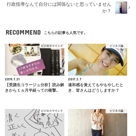
行政指導なんて自分には関係ないと思っていません
か？
RECOMMEND
こちらの記事も人気です。
ビジネスマインド
ビジネス論
2019.7.31
2017.3.7
【受講生コラージュ分析】読み解
違和感を覚えてもやもやしたと
きから１ヵ月半経っての衝撃。
き、皆さんはどうしますか？
ビジネスマインド
ビジネス論