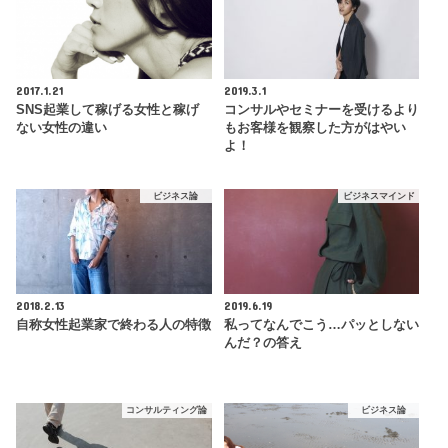
2017.1.21
2019.3.1
SNS起業して稼げる女性と稼げ
コンサルやセミナーを受けるより
ない女性の違い
もお客様を観察した方がはやい
よ！
ビジネス論
ビジネスマインド
2018.2.13
2019.6.19
自称女性起業家で終わる人の特徴
私ってなんでこう…パッとしない
んだ？の答え
コンサルティング論
ビジネス論