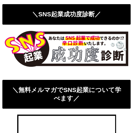
＼SNS起業成功度診断／
＼無料メルマガでSNS起業について学
べます／