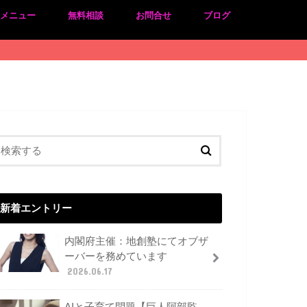
のメニュー
無料相談
お問合せ
ブログ
新着エントリー
内閣府主催：地創塾にてオブザ
ーバーを務めています
2026.06.17