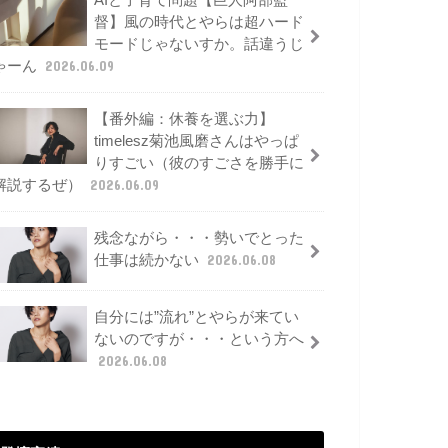
AIと子育て問題【巨人阿部監
督】風の時代とやらは超ハード
モードじゃないすか。話違うじ
ゃーん
2026.06.09
【番外編：休養を選ぶ力】
timelesz菊池風磨さんはやっぱ
りすごい（彼のすごさを勝手に
解説するぜ）
2026.06.09
残念ながら・・・勢いでとった
仕事は続かない
2026.06.08
自分には”流れ”とやらが来てい
ないのですが・・・という方へ
2026.06.08