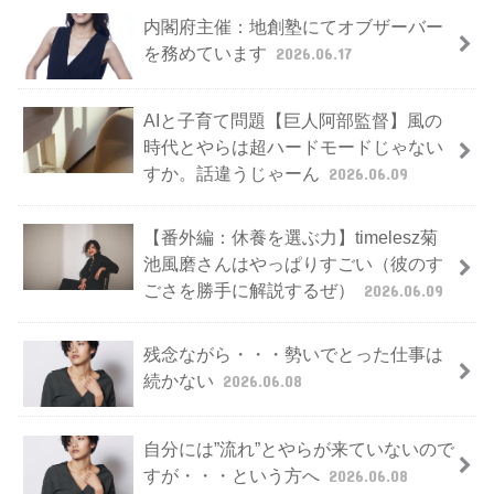
内閣府主催：地創塾にてオブザーバー
を務めています
2026.06.17
AIと子育て問題【巨人阿部監督】風の
時代とやらは超ハードモードじゃない
すか。話違うじゃーん
2026.06.09
【番外編：休養を選ぶ力】timelesz菊
池風磨さんはやっぱりすごい（彼のす
ごさを勝手に解説するぜ）
2026.06.09
残念ながら・・・勢いでとった仕事は
続かない
2026.06.08
自分には”流れ”とやらが来ていないので
すが・・・という方へ
2026.06.08