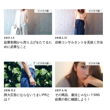
ビジネス論
ビジネス論
2017.1.5
2018.3.31
起業初期から売り上げをたてるた
自称コンサルタントを見抜く方法
めに必要なこと
ビジネス論
ビジネス論
2018.11.2
2017.6.16
誇大広告にならないうまいPRと
その商品、違法じゃない？SNS
は？
起業の前に確認しよう！