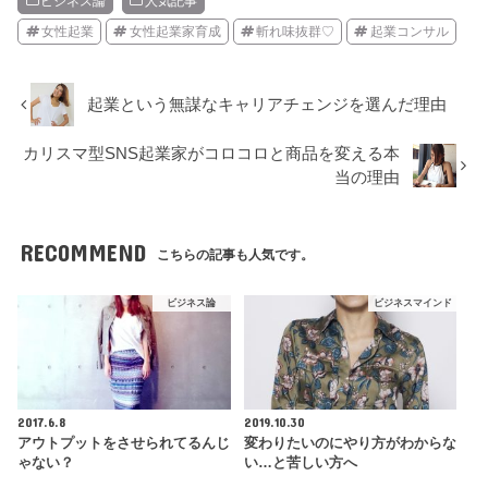
ビジネス論
人気記事
女性起業
女性起業家育成
斬れ味抜群♡
起業コンサル
起業という無謀なキャリアチェンジを選んだ理由
カリスマ型SNS起業家がコロコロと商品を変える本
当の理由
RECOMMEND
こちらの記事も人気です。
ビジネス論
ビジネスマインド
2017.6.8
2019.10.30
アウトプットをさせられてるんじ
変わりたいのにやり方がわからな
ゃない？
い…と苦しい方へ