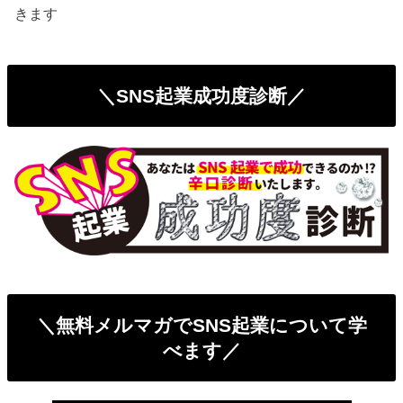
きます
＼SNS起業成功度診断／
＼無料メルマガでSNS起業について学
べます／