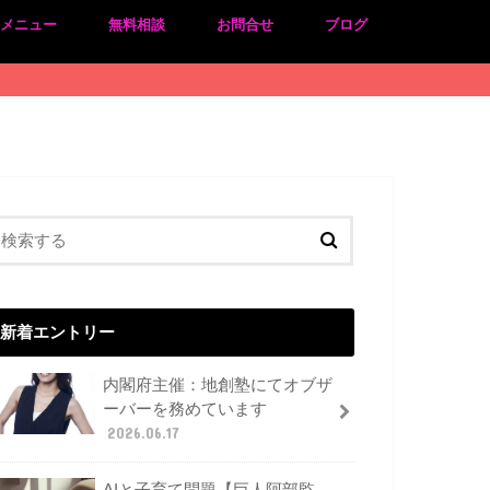
のメニュー
無料相談
お問合せ
ブログ
新着エントリー
内閣府主催：地創塾にてオブザ
ーバーを務めています
2026.06.17