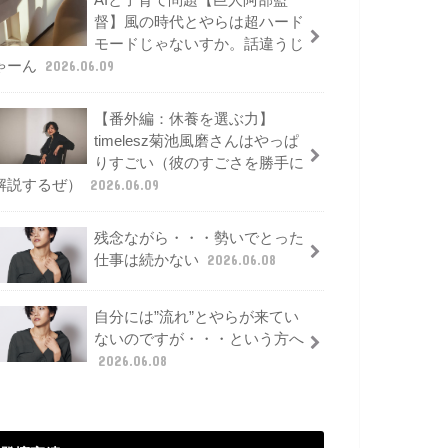
AIと子育て問題【巨人阿部監
督】風の時代とやらは超ハード
モードじゃないすか。話違うじ
ゃーん
2026.06.09
【番外編：休養を選ぶ力】
timelesz菊池風磨さんはやっぱ
りすごい（彼のすごさを勝手に
解説するぜ）
2026.06.09
残念ながら・・・勢いでとった
仕事は続かない
2026.06.08
自分には”流れ”とやらが来てい
ないのですが・・・という方へ
2026.06.08