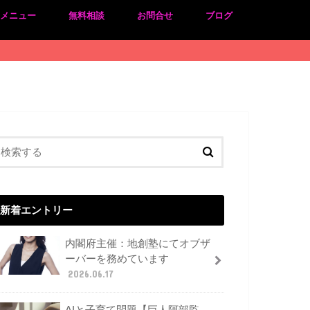
のメニュー
無料相談
お問合せ
ブログ
新着エントリー
内閣府主催：地創塾にてオブザ
ーバーを務めています
2026.06.17