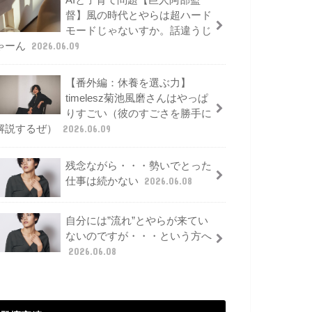
AIと子育て問題【巨人阿部監
督】風の時代とやらは超ハード
モードじゃないすか。話違うじ
ゃーん
2026.06.09
【番外編：休養を選ぶ力】
timelesz菊池風磨さんはやっぱ
りすごい（彼のすごさを勝手に
解説するぜ）
2026.06.09
残念ながら・・・勢いでとった
仕事は続かない
2026.06.08
自分には”流れ”とやらが来てい
ないのですが・・・という方へ
2026.06.08