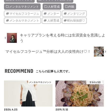
メンタルマネジメント
人材育成
内観
マイセルフコラージュ
メンター
メンタリング
メンタルマネジメント
人材育成
斬れ味抜群♡
キャリアプランを考える時には生涯賃金を意識しよ
う
マイセルフコラージュ™分析は大人の女性向け♡！
RECOMMEND
こちらの記事も人気です。
メンタルマネジメント
すみれの話
2026.4.25
2019.11.12