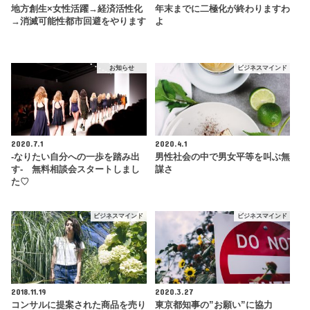
地方創生×女性活躍→経済活性化
年末までに二極化が終わりますわ
→消滅可能性都市回避をやります
よ
お知らせ
ビジネスマインド
2020.7.1
2020.4.1
-なりたい自分への一歩を踏み出
男性社会の中で男女平等を叫ぶ無
す- 無料相談会スタートしまし
謀さ
た♡
ビジネスマインド
ビジネスマインド
2018.11.19
2020.3.27
コンサルに提案された商品を売り
東京都知事の”お願い”に協力