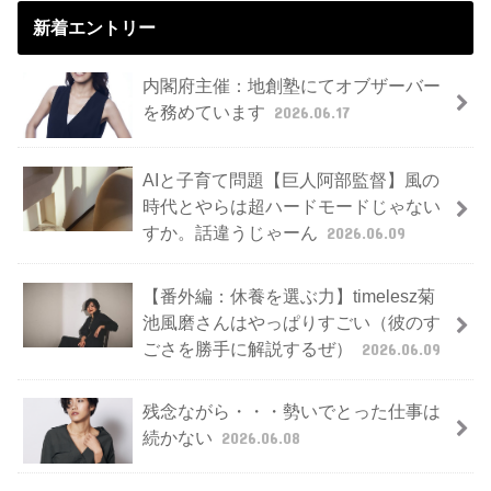
新着エントリー
内閣府主催：地創塾にてオブザーバー
を務めています
2026.06.17
AIと子育て問題【巨人阿部監督】風の
時代とやらは超ハードモードじゃない
すか。話違うじゃーん
2026.06.09
【番外編：休養を選ぶ力】timelesz菊
池風磨さんはやっぱりすごい（彼のす
ごさを勝手に解説するぜ）
2026.06.09
残念ながら・・・勢いでとった仕事は
続かない
2026.06.08