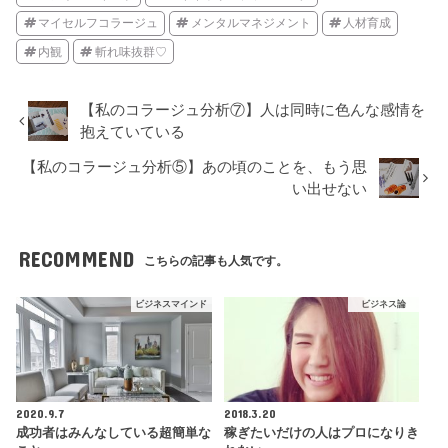
マイセルフコラージュ
メンタルマネジメント
人材育成
内観
斬れ味抜群♡
【私のコラージュ分析⑦】人は同時に色んな感情を
抱えていている
【私のコラージュ分析⑤】あの頃のことを、もう思
い出せない
RECOMMEND
こちらの記事も人気です。
ビジネスマインド
ビジネス論
2020.9.7
2018.3.20
成功者はみんなしている超簡単な
稼ぎたいだけの人はプロになりき