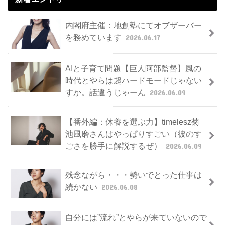
内閣府主催：地創塾にてオブザーバー
を務めています
2026.06.17
AIと子育て問題【巨人阿部監督】風の
時代とやらは超ハードモードじゃない
すか。話違うじゃーん
2026.06.09
【番外編：休養を選ぶ力】timelesz菊
池風磨さんはやっぱりすごい（彼のす
ごさを勝手に解説するぜ）
2026.06.09
残念ながら・・・勢いでとった仕事は
続かない
2026.06.08
自分には”流れ”とやらが来ていないので