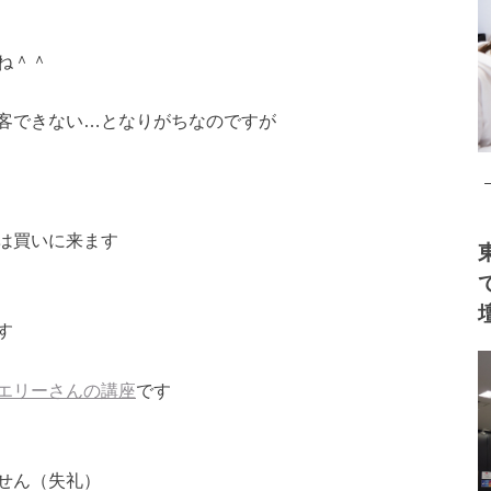
ね＾＾
客できない…
となりがちなのですが
は買いに来ます
す
エリーさんの講座
です
せん（失礼）