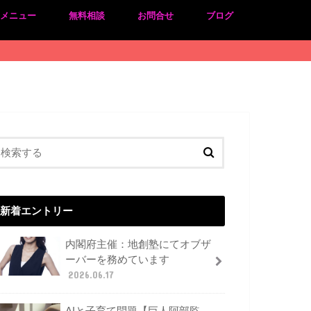
のメニュー
無料相談
お問合せ
ブログ
新着エントリー
内閣府主催：地創塾にてオブザ
ーバーを務めています
2026.06.17