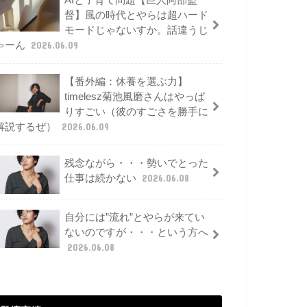
AIと子育て問題【巨人阿部監
督】風の時代とやらは超ハード
モードじゃないすか。話違うじ
ゃーん
2026.06.09
【番外編：休養を選ぶ力】
timelesz菊池風磨さんはやっぱ
りすごい（彼のすごさを勝手に
解説するぜ）
2026.06.09
残念ながら・・・勢いでとった
仕事は続かない
2026.06.08
自分には”流れ”とやらが来てい
ないのですが・・・という方へ
2026.06.08