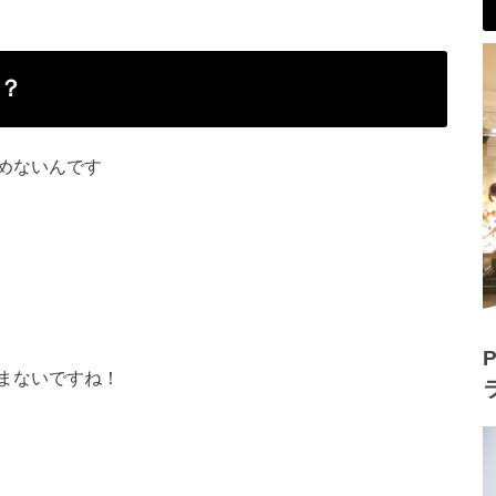
？
めないんです
P
まないですね！