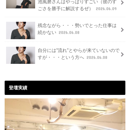
池風磨さんはやっぱりすごい（彼のす
ごさを勝手に解説するぜ）
2026.06.09
残念ながら・・・勢いでとった仕事は
続かない
2026.06.08
自分には”流れ”とやらが来ていないので
すが・・・という方へ
2026.06.08
登壇実績