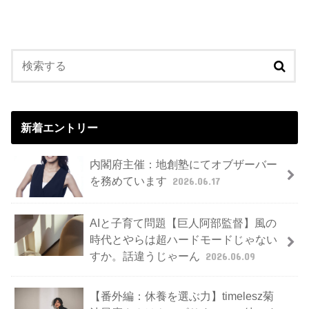
新着エントリー
内閣府主催：地創塾にてオブザーバー
を務めています
2026.06.17
AIと子育て問題【巨人阿部監督】風の
時代とやらは超ハードモードじゃない
すか。話違うじゃーん
2026.06.09
【番外編：休養を選ぶ力】timelesz菊