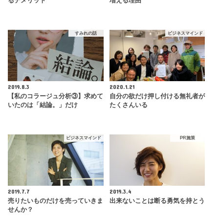
るデメリット
増える理由
すみれの話
ビジネスマインド
2019.8.3
2020.1.21
【私のコラージュ分析③】求めて
自分の欲だけ押し付ける無礼者が
いたのは「結論。」だけ
たくさんいる
ビジネスマインド
PR施策
2019.7.7
2019.3.4
売りたいものだけを売っていきま
出来ないことは断る勇気を持とう
せんか？