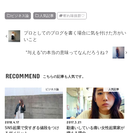
ビジネス論
人気記事
斬れ味抜群♡
プロとしてのブログを書く場合に気を付けた方がい
いこと
”与える”の本当の意味ってなんだろうね？
RECOMMEND
こちらの記事も人気です。
ビジネス論
人気記事
2018.4.17
2017.3.21
SNS起業で安すぎる値段をつけ
勘違いしている痛い女性起業家が