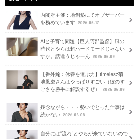
内閣府主催：地創塾にてオブザーバー
を務めています
2026.06.17
AIと子育て問題【巨人阿部監督】風の
時代とやらは超ハードモードじゃない
すか。話違うじゃーん
2026.06.09
【番外編：休養を選ぶ力】timelesz菊
池風磨さんはやっぱりすごい（彼のす
ごさを勝手に解説するぜ）
2026.06.09
残念ながら・・・勢いでとった仕事は
続かない
2026.06.08
自分には”流れ”とやらが来ていないので