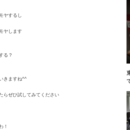
モヤするし
モヤします
する？
きますね^^
たらぜひ試してみてください
わ！