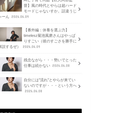
AIと子育て問題【巨人阿部監
督】風の時代とやらは超ハード
モードじゃないすか。話違うじ
ゃーん
2026.06.09
【番外編：休養を選ぶ力】
timelesz菊池風磨さんはやっぱ
りすごい（彼のすごさを勝手に
解説するぜ）
2026.06.09
残念ながら・・・勢いでとった
仕事は続かない
2026.06.08
自分には”流れ”とやらが来てい
ないのですが・・・という方へ
2026.06.08