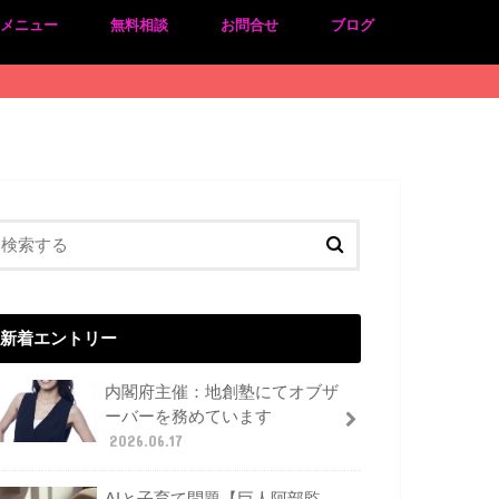
のメニュー
無料相談
お問合せ
ブログ
新着エントリー
内閣府主催：地創塾にてオブザ
ーバーを務めています
2026.06.17