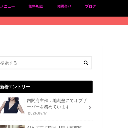
のメニュー
無料相談
お問合せ
ブログ
新着エントリー
内閣府主催：地創塾にてオブザ
ーバーを務めています
2026.06.17