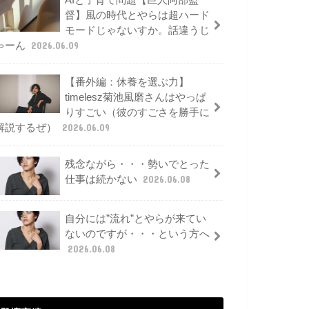
AIと子育て問題【巨人阿部監
督】風の時代とやらは超ハード
モードじゃないすか。話違うじ
ゃーん
2026.06.09
【番外編：休養を選ぶ力】
timelesz菊池風磨さんはやっぱ
りすごい（彼のすごさを勝手に
解説するぜ）
2026.06.09
残念ながら・・・勢いでとった
仕事は続かない
2026.06.08
自分には”流れ”とやらが来てい
ないのですが・・・という方へ
2026.06.08