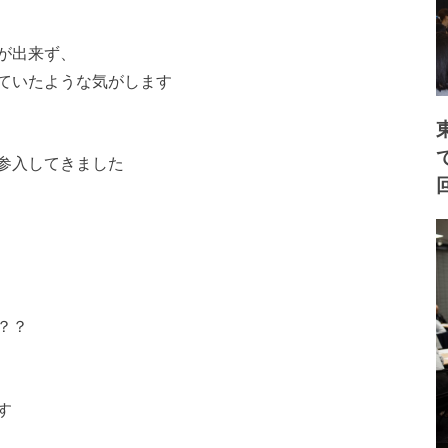
が出来ず、
ていたような気がしま
す
参入してきました
？？
す