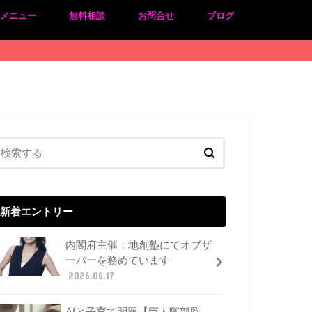
のメニュー
無料相談
お問合せ
ブログ
新着エントリー
内閣府主催：地創塾にてオブザ
ーバーを務めています
2026.06.17