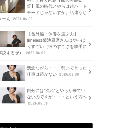
AIと子育て問題【巨人阿部監
督】風の時代とやらは超ハード
モードじゃないすか。話違うじ
ゃーん
2026.06.09
【番外編：休養を選ぶ力】
timelesz菊池風磨さんはやっぱ
りすごい（彼のすごさを勝手に
解説するぜ）
2026.06.09
残念ながら・・・勢いでとった
仕事は続かない
2026.06.08
自分には”流れ”とやらが来てい
ないのですが・・・という方へ
2026.06.08