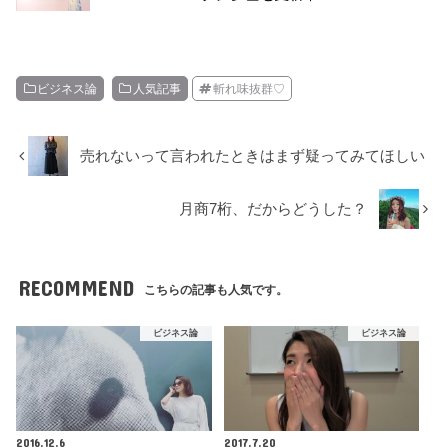
ビジネス論
人気記事
斬れ味抜群♡
売れないって言われたときはまず疑ってみてほしい
月商7桁、だからどうした？
RECOMMEND
こちらの記事も人気です。
ビジネス論
ビジネス論
2016.12.6
2017.7.20