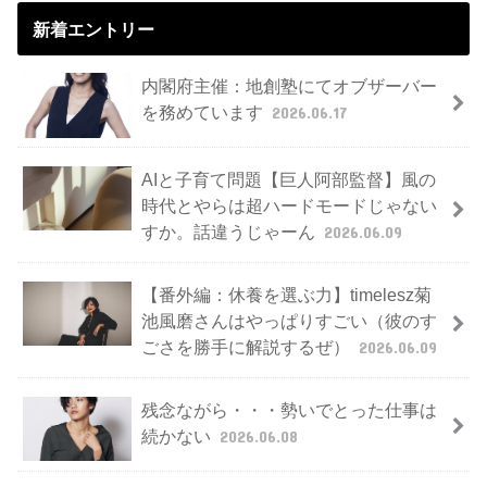
新着エントリー
内閣府主催：地創塾にてオブザーバー
を務めています
2026.06.17
AIと子育て問題【巨人阿部監督】風の
時代とやらは超ハードモードじゃない
すか。話違うじゃーん
2026.06.09
【番外編：休養を選ぶ力】timelesz菊
池風磨さんはやっぱりすごい（彼のす
ごさを勝手に解説するぜ）
2026.06.09
残念ながら・・・勢いでとった仕事は
続かない
2026.06.08