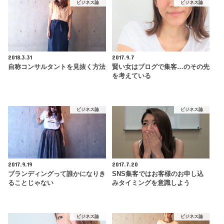
ビジネス論
ビジネス論
2018.3.31
2017.9.7
自称コンサルタントを見抜く方法
賢い女はブログで集客…のその先
を考えている
ビジネス論
ビジネス論
2017.9.19
2017.7.20
ブランディングって誰かになりき
SNS集客ではお客様のお申し込
ることじゃない
みタイミングを意識しよう
ビジネス論
ビジネス論