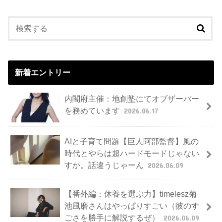
新着エントリー
内閣府主催：地創塾にてオブザーバー
を務めています
2026.06.17
AIと子育て問題【巨人阿部監督】風の
時代とやらは超ハードモードじゃない
すか。話違うじゃーん
2026.06.09
【番外編：休養を選ぶ力】timelesz菊
池風磨さんはやっぱりすごい（彼のす
ごさを勝手に解説するぜ）
2026.06.09