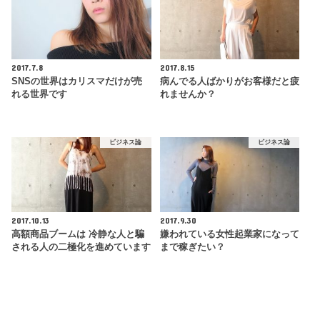
2017.7.8
2017.8.15
SNSの世界はカリスマだけが売
病んでる人ばかりがお客様だと疲
れる世界です
れませんか？
ビジネス論
ビジネス論
2017.10.13
2017.9.30
高額商品ブームは 冷静な人と騙
嫌われている女性起業家になって
される人の二極化を進めています
まで稼ぎたい？