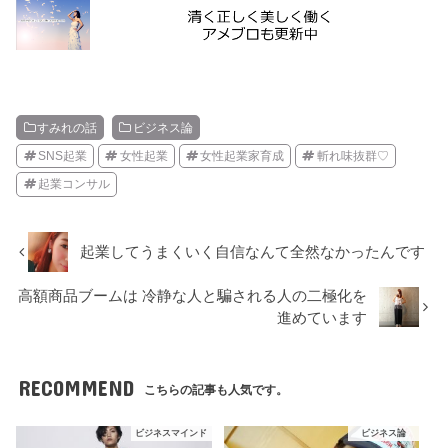
すみれの話
ビジネス論
SNS起業
女性起業
女性起業家育成
斬れ味抜群♡
起業コンサル
起業してうまくいく自信なんて全然なかったんです
高額商品ブームは 冷静な人と騙される人の二極化を
進めています
RECOMMEND
こちらの記事も人気です。
ビジネスマインド
ビジネス論