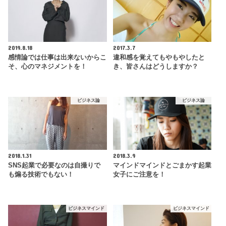
2019.8.18
2017.3.7
感情論では仕事は出来ないからこ
違和感を覚えてもやもやしたと
そ、心のマネジメントを！
き、皆さんはどうしますか？
ビジネス論
ビジネス論
2018.1.31
2018.3.9
SNS起業で必要なのは自撮りで
マインドマインドとごまかす起業
も煽る技術でもない！
女子にご注意を！
ビジネスマインド
ビジネスマインド