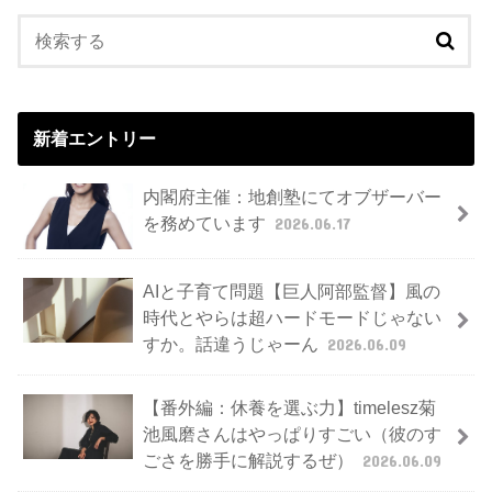
新着エントリー
内閣府主催：地創塾にてオブザーバー
を務めています
2026.06.17
AIと子育て問題【巨人阿部監督】風の
時代とやらは超ハードモードじゃない
すか。話違うじゃーん
2026.06.09
【番外編：休養を選ぶ力】timelesz菊
池風磨さんはやっぱりすごい（彼のす
ごさを勝手に解説するぜ）
2026.06.09