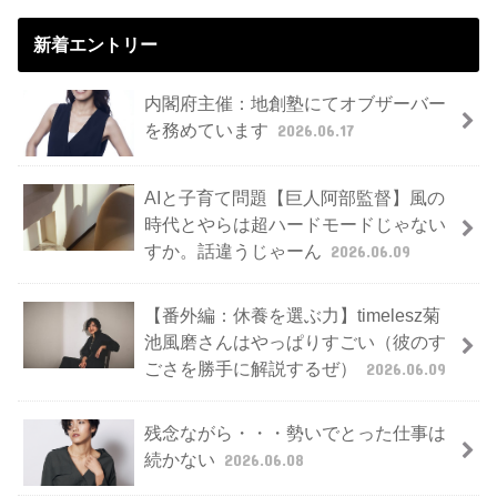
新着エントリー
内閣府主催：地創塾にてオブザーバー
を務めています
2026.06.17
AIと子育て問題【巨人阿部監督】風の
時代とやらは超ハードモードじゃない
すか。話違うじゃーん
2026.06.09
【番外編：休養を選ぶ力】timelesz菊
池風磨さんはやっぱりすごい（彼のす
ごさを勝手に解説するぜ）
2026.06.09
残念ながら・・・勢いでとった仕事は
続かない
2026.06.08