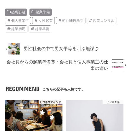
起業初期
起業準備
個人事業主
女性起業
斬れ味抜群♡
起業コンサル
起業初期
起業準備
男性社会の中で男女平等を叫ぶ無謀さ
会社員からの起業準備⑥：会社員と個人事業主の仕
事の違い
RECOMMEND
こちらの記事も人気です。
ビジネスマインド
ビジネス論