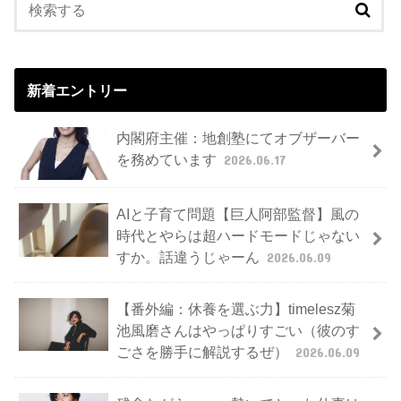
新着エントリー
内閣府主催：地創塾にてオブザーバー
を務めています
2026.06.17
AIと子育て問題【巨人阿部監督】風の
時代とやらは超ハードモードじゃない
すか。話違うじゃーん
2026.06.09
【番外編：休養を選ぶ力】timelesz菊
池風磨さんはやっぱりすごい（彼のす
ごさを勝手に解説するぜ）
2026.06.09