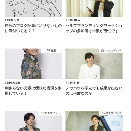
2020.3.9
2019.10.4
自分のブログ記事に足りないもの
セルフブランディングワークショ
に気付いてる？？
ップの参加者は半数が男性です
PR施策
ビジネスマインド
2019.4.20
2019.6.13
刺さらない文章は曖昧な表現を多
ノウハウを学んでも成果が出ない
用している！
のは何故なのか
ビジネスマインド
ビジネスマインド