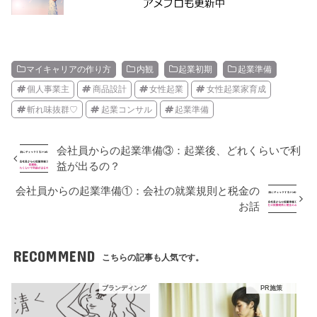
マイキャリアの作り方
内観
起業初期
起業準備
個人事業主
商品設計
女性起業
女性起業家育成
斬れ味抜群♡
起業コンサル
起業準備
会社員からの起業準備③：起業後、どれくらいで利
益が出るの？
会社員からの起業準備①：会社の就業規則と税金の
お話
RECOMMEND
こちらの記事も人気です。
ブランディング
PR施策