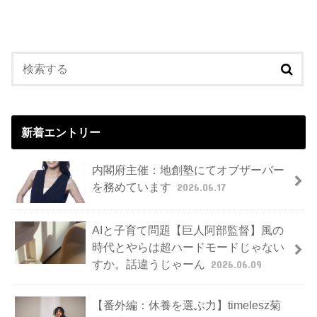
新着エントリー
内閣府主催：地創塾にてオブザーバー
を務めています
2026.06.17
AIと子育て問題【巨人阿部監督】風の
時代とやらは超ハードモードじゃない
すか。話違うじゃーん
2026.06.09
【番外編：休養を選ぶ力】timelesz菊