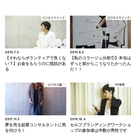
ビジネスマインド
ビジネスマインド
2019.7.5
2019.8.2
【それならボランティアで良くな
【私のコラージュ分析①】本当は
い？】お金をもらうのに抵抗があ
ずっと前からこうなりたかったん
る
だ！！
ビジネス論
PR施策
2017.11.5
2019.10.4
夢を売る起業コンサルタントに気
セルフブランディングワークショ
を付けろ！
ップの参加者は半数が男性です