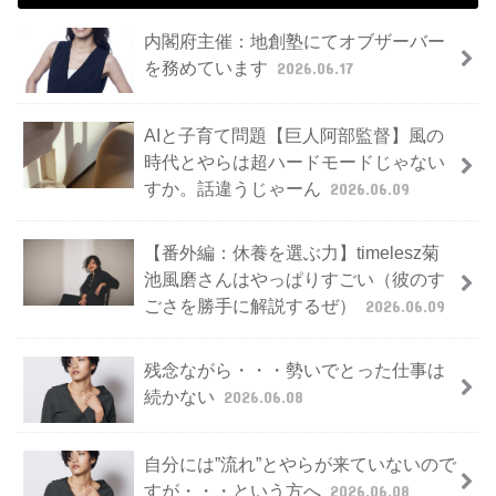
内閣府主催：地創塾にてオブザーバー
を務めています
2026.06.17
AIと子育て問題【巨人阿部監督】風の
時代とやらは超ハードモードじゃない
すか。話違うじゃーん
2026.06.09
【番外編：休養を選ぶ力】timelesz菊
池風磨さんはやっぱりすごい（彼のす
ごさを勝手に解説するぜ）
2026.06.09
残念ながら・・・勢いでとった仕事は
続かない
2026.06.08
自分には”流れ”とやらが来ていないので
すが・・・という方へ
2026.06.08