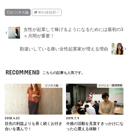
ビジネス論
斬れ味抜群♡
女性が起業して稼げるようになるためには最初の3
ヶ月間が重要！
勘違いしている痛い女性起業家が増える理由
RECOMMEND
こちらの記事も人気です。
ビジネス論
イベント・講演情報
2018.4.23
2019.7.9
目先の利益よりも長く続くお付き
今後の活動を見直すきっかけにな
合いを選んで！
った心震える体験！