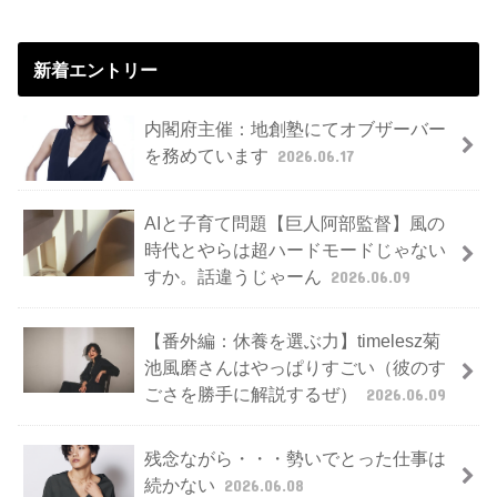
新着エントリー
内閣府主催：地創塾にてオブザーバー
を務めています
2026.06.17
AIと子育て問題【巨人阿部監督】風の
時代とやらは超ハードモードじゃない
すか。話違うじゃーん
2026.06.09
【番外編：休養を選ぶ力】timelesz菊
池風磨さんはやっぱりすごい（彼のす
ごさを勝手に解説するぜ）
2026.06.09
残念ながら・・・勢いでとった仕事は
続かない
2026.06.08