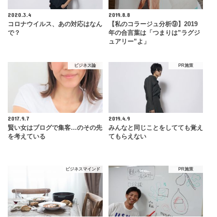
2020.3.4
2019.8.8
コロナウイルス、あの対応はなん
【私のコラージュ分析⑨】2019
で？
年の合言葉は「つまりは”ラグジ
ュアリー”よ」
ビジネス論
PR施策
2017.9.7
2019.4.9
賢い女はブログで集客…のその先
みんなと同じことをしてても覚え
を考えている
てもらえない
ビジネスマインド
PR施策