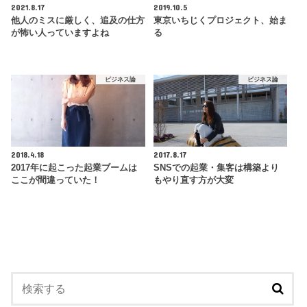
2021.8.17
2019.10.5
他人のミスに厳しく、追及の仕方
東京いちじくプロジェクト、始ま
が怖い人っていますよね
る
ビジネス論
ビジネス論
2018.4.18
2017.8.17
2017年に起こった起業ブームは
SNSでの起業・集客は構築より
ここが間違っていた！
もやり直す方が大変