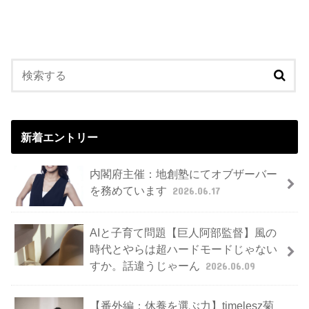
新着エントリー
内閣府主催：地創塾にてオブザーバー
を務めています
2026.06.17
AIと子育て問題【巨人阿部監督】風の
時代とやらは超ハードモードじゃない
すか。話違うじゃーん
2026.06.09
【番外編：休養を選ぶ力】timelesz菊