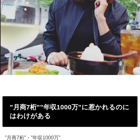
”月商7桁””年収1000万”に惹かれる
のに
はわけがある
”月商7桁”・”年収1000万”