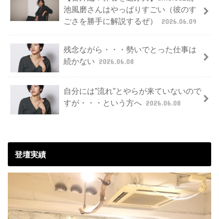
池風磨さんはやっぱりすごい（彼のす
ごさを勝手に解説するぜ）
2026.06.09
残念ながら・・・勢いでとった仕事は
続かない
2026.06.08
自分には”流れ”とやらが来ていないので
すが・・・という方へ
2026.06.08
登壇実績