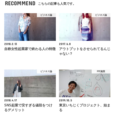
RECOMMEND
こちらの記事も人気です。
ビジネス論
ビジネス論
2018.2.13
2017.6.8
自称女性起業家で終わる人の特徴
アウトプットをさせられてるんじ
ゃない？
ビジネス論
PR施策
2018.4.17
2019.10.5
SNS起業で安すぎる値段をつけ
東京いちじくプロジェクト、始ま
るデメリット
る