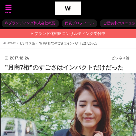
menu
Wブランディング株式会社概要
代表プロフィール
ご提供中のメニュー
ブランド化戦略コンサルティング受付中
HOME
ビジネス論
”月商7桁”のすごさはインパクトだけだった
2017.12.24
ビジネス論
”月商7桁”のすごさはインパクトだけだった