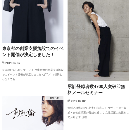
東京都の創業支援施設でのイベ
ント開催が決定しました！
2019.04.04
今日はお知らせです！ この度東京都の創業支援施設
でのイベント開催が決定しました＼(^^)／ （都民じ
ゃなくても…
累計登録者数4700人突破♡無
料メールセミナー
お知らせ
2019.04.02
無料とは思えない充実の内容♡！ 女性リーダー育
成・女性起業家の育成を通じて 女性活躍の支援をし
ております 現在…