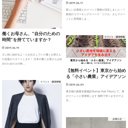
2019.06.17
新しい企業様とのイベント開催が決定しました～♡
新宿のコワーキングスペース「ツクル」さんでイベ
ントに登壇致しま…
働くお母さん、”自分のための
イベント・講演情報
時間”を持てていますか？
2019.06.19
少し前に始めるよ～とお伝えしていた働くお母さん
の支援がスタートします！ 日本の働くお母さんは自
分のためだけの時…
【無料イベント】東京から始め
る「小さい農業」アイデアソン
イベント・講演情報
2019.06.09
東京都の創業支援施設Startup Hub Tokyoにて、再
びイベントに登壇致します 無料で学べますので上
手…
お知らせ