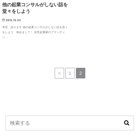
他の起業コンサルがしない話を
堂々をしよう
2016.10.05
本音、語ります 他の起業コンサルがしない話を堂々
をしよう 初めまして！ 女性起業家のブランディ
ン…
<
1
2