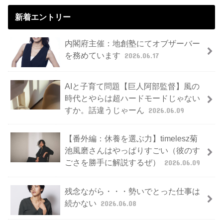
新着エントリー
内閣府主催：地創塾にてオブザーバー
を務めています
2026.06.17
AIと子育て問題【巨人阿部監督】風の
時代とやらは超ハードモードじゃない
すか。話違うじゃーん
2026.06.09
【番外編：休養を選ぶ力】timelesz菊
池風磨さんはやっぱりすごい（彼のす
ごさを勝手に解説するぜ）
2026.06.09
残念ながら・・・勢いでとった仕事は
続かない
2026.06.08