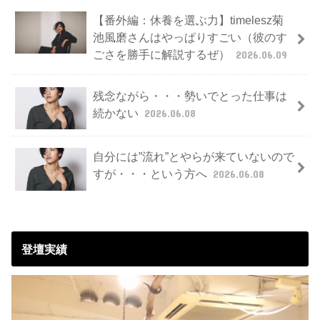
【番外編：休養を選ぶ力】timelesz菊
池風磨さんはやっぱりすごい（彼のす
ごさを勝手に解説するぜ）
2026.06.09
残念ながら・・・勢いでとった仕事は
続かない
2026.06.08
自分には”流れ”とやらが来ていないので
すが・・・という方へ
2026.06.08
登壇実績