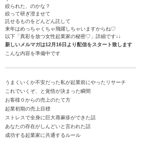
絞られた、のかな？
絞って研ぎ澄ませて
託せるものをどんどん託して
来年はめっちゃくちゃ飛躍しちゃいますからね♡
以下「異彩を放つ女性起業家の秘密♡」詳細です↓↓
新しいメルマガは12月16日より配信をスタート致します
こんな内容を準備中です
うまくいくか不安だった私が起業前にやったリサーチ
これでいくぞ、と覚悟が決まった瞬間
お客様０からの売上のたて方
起業初期の売上目標
ストレスで全身に巨大蕁麻疹ができた話
あなたの存在がしんどいと言われた話
成功する起業家に共通するルール