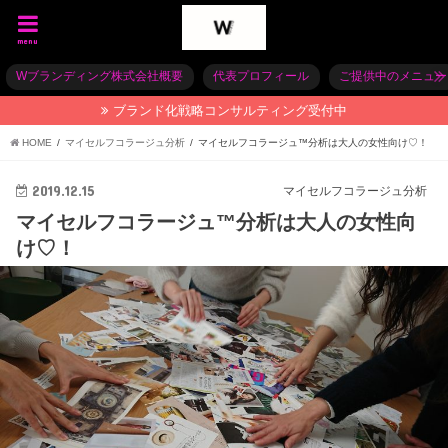
menu
Wブランディング株式会社概要
代表プロフィール
ご提供中のメニュー
ブランド化戦略コンサルティング受付中
HOME
マイセルフコラージュ分析
マイセルフコラージュ™分析は大人の女性向け♡！
2019.12.15
マイセルフコラージュ分析
マイセルフコラージュ™分析は大人の女性向
け♡！