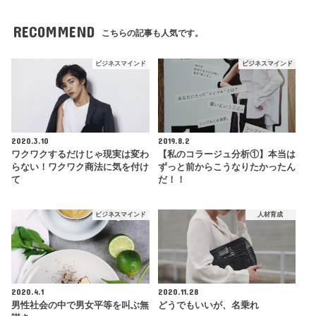
RECOMMEND
こちらの記事も人気です。
ビジネスマインド
ビジネスマインド
2020.3.10
2019.8.2
ワクワクするだけじゃ現実は変わ
【私のコラージュ分析①】本当は
らない！ワクワク商法に気を付け
ずっと前からこうなりたかったん
て
だ！！
ビジネスマインド
人材育成
2020.4.1
2020.11.28
男性社会の中で男女平等を叫ぶ無
どうでもいいが、名乗れ