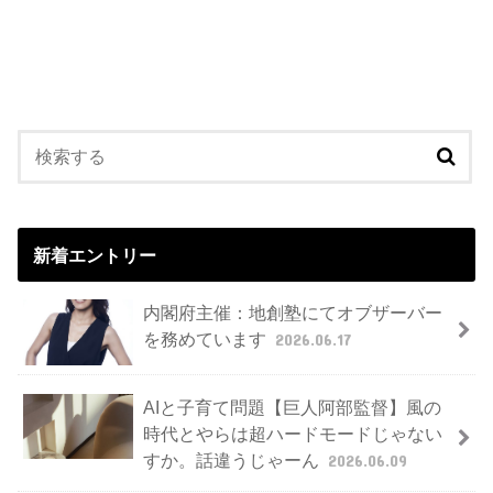
新着エントリー
内閣府主催：地創塾にてオブザーバー
を務めています
2026.06.17
AIと子育て問題【巨人阿部監督】風の
時代とやらは超ハードモードじゃない
すか。話違うじゃーん
2026.06.09