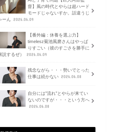
AIと子育て問題【巨人阿部監
督】風の時代とやらは超ハード
モードじゃないすか。話違うじ
ゃーん
2026.06.09
【番外編：休養を選ぶ力】
timelesz菊池風磨さんはやっぱ
りすごい（彼のすごさを勝手に
解説するぜ）
2026.06.09
残念ながら・・・勢いでとった
仕事は続かない
2026.06.08
自分には”流れ”とやらが来てい
ないのですが・・・という方へ
2026.06.08