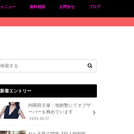
のメニュー
無料相談
お問合せ
ブログ
新着エントリー
内閣府主催：地創塾にてオブザ
ーバーを務めています
2026.06.17