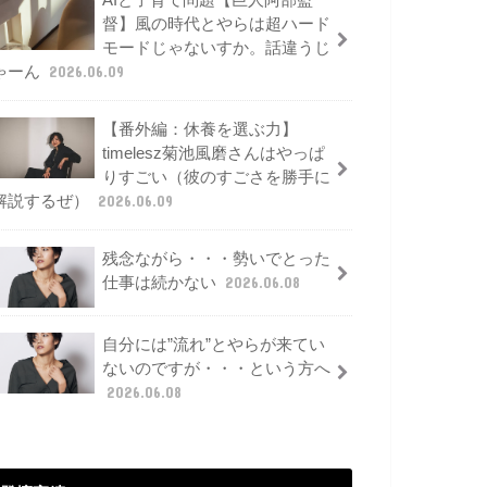
AIと子育て問題【巨人阿部監
督】風の時代とやらは超ハード
モードじゃないすか。話違うじ
ゃーん
2026.06.09
【番外編：休養を選ぶ力】
timelesz菊池風磨さんはやっぱ
りすごい（彼のすごさを勝手に
解説するぜ）
2026.06.09
残念ながら・・・勢いでとった
仕事は続かない
2026.06.08
自分には”流れ”とやらが来てい
ないのですが・・・という方へ
2026.06.08