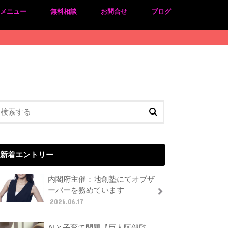
のメニュー
無料相談
お問合せ
ブログ
新着エントリー
内閣府主催：地創塾にてオブザ
ーバーを務めています
2026.06.17