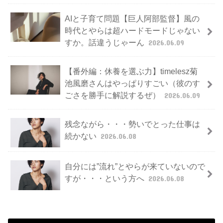
AIと子育て問題【巨人阿部監督】風の
時代とやらは超ハードモードじゃない
すか。話違うじゃーん
2026.06.09
【番外編：休養を選ぶ力】timelesz菊
池風磨さんはやっぱりすごい（彼のす
ごさを勝手に解説するぜ）
2026.06.09
残念ながら・・・勢いでとった仕事は
続かない
2026.06.08
自分には”流れ”とやらが来ていないので
すが・・・という方へ
2026.06.08