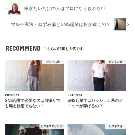
稼ぎたいだけの人はプロになりきれない
マルチ商法・ねずみ講とSNS起業は何が違うの？
RECOMMEND
こちらの記事も人気です。
ビジネス論
ビジネス論
2018.1.31
2017.9.14
SNS起業で必要なのは自撮りで
SNS起業ではセッション系のメ
も煽る技術でもない！
ニューが稼げるの？
ビジネスマインド
ビジネス論