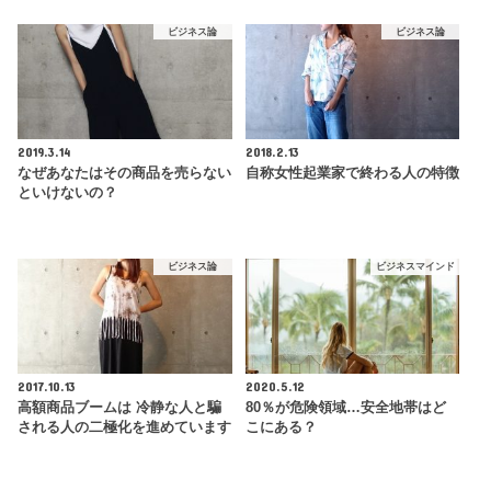
ビジネス論
ビジネス論
2019.3.14
2018.2.13
なぜあなたはその商品を売らない
自称女性起業家で終わる人の特徴
といけないの？
ビジネス論
ビジネスマインド
2017.10.13
2020.5.12
高額商品ブームは 冷静な人と騙
80％が危険領域…安全地帯はど
される人の二極化を進めています
こにある？