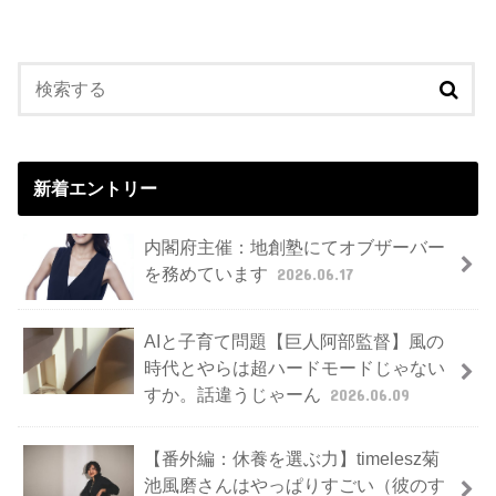
新着エントリー
内閣府主催：地創塾にてオブザーバー
を務めています
2026.06.17
AIと子育て問題【巨人阿部監督】風の
時代とやらは超ハードモードじゃない
すか。話違うじゃーん
2026.06.09
【番外編：休養を選ぶ力】timelesz菊
池風磨さんはやっぱりすごい（彼のす