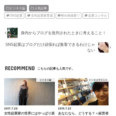
ビジネス論
人気記事
SNS起業
女性起業家育成
斬れ味抜群♡
起業コンサル
身内からブログを批判されたときに考えること！
SNS起業はブログだけ頑張れば集客できるわけじゃ
ない
RECOMMEND
こちらの記事も人気です。
ビジネス論
ビジネスマインド
2017.7.20
2019.7.23
女性起業家の世界にはやっぱり派
あなたなら、どうする？＜経営者