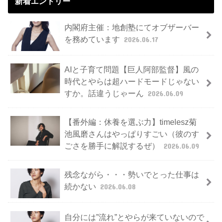
新着エントリー
内閣府主催：地創塾にてオブザーバー
を務めています
2026.06.17
AIと子育て問題【巨人阿部監督】風の
時代とやらは超ハードモードじゃない
すか。話違うじゃーん
2026.06.09
【番外編：休養を選ぶ力】timelesz菊
池風磨さんはやっぱりすごい（彼のす
ごさを勝手に解説するぜ）
2026.06.09
残念ながら・・・勢いでとった仕事は
続かない
2026.06.08
自分には”流れ”とやらが来ていないので