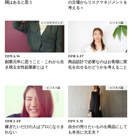
閥はあると思う
の立場からリスクマネジメントを
考える＞
ビジネスマインド
ビジネス論
2019.6.14
2018.4.27
副業元年に思うこと・これから生
商品設計で必要なのはお客様に変
き残る女性起業家とは？
化を出せるかどうかを考えること
ビジネス論
ビジネス論
2018.3.20
2017.5.12
稼ぎたいだけの人はプロになりき
自分の売りたいものを商品にして
れない
も本当に大丈夫？