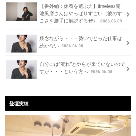
【番外編：休養を選ぶ力】timelesz菊
池風磨さんはやっぱりすごい（彼のす
ごさを勝手に解説するぜ）
2026.06.09
残念ながら・・・勢いでとった仕事は
続かない
2026.06.08
自分には”流れ”とやらが来ていないので
すが・・・という方へ
2026.06.08
登壇実績