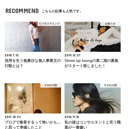
RECOMMEND
こちらの記事も人気です。
ビジネスマインド
お知らせ
2018.7.12
2019.12.21
信用を失う無責任な個人事業主の
Shine up loungの第二期の募集
行動とは？
がスタート致しました！
すみれの話
すみれの話
2017.10.24
2016.11.16
ブログで集客するって怖いかも…
私の彼はコンサルタントと言う職
と思って準備したこと
業が一番嫌い