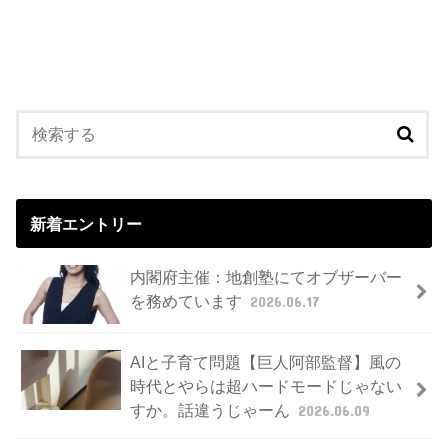
新着エントリー
内閣府主催：地創塾にてオブザーバー
を務めています
2026.06.17
AIと子育て問題【巨人阿部監督】風の
時代とやらは超ハードモードじゃない
すか。話違うじゃーん
2026.06.09