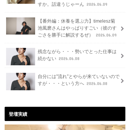
すか。話違うじゃーん
2026.06.09
【番外編：休養を選ぶ力】timelesz菊
池風磨さんはやっぱりすごい（彼のす
ごさを勝手に解説するぜ）
2026.06.09
残念ながら・・・勢いでとった仕事は
続かない
2026.06.08
自分には”流れ”とやらが来ていないので
すが・・・という方へ
2026.06.08
登壇実績