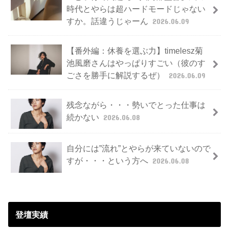
時代とやらは超ハードモードじゃない
すか。話違うじゃーん
2026.06.09
【番外編：休養を選ぶ力】timelesz菊
池風磨さんはやっぱりすごい（彼のす
ごさを勝手に解説するぜ）
2026.06.09
残念ながら・・・勢いでとった仕事は
続かない
2026.06.08
自分には”流れ”とやらが来ていないので
すが・・・という方へ
2026.06.08
登壇実績